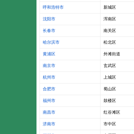
呼和浩特市
新城区
沈阳市
浑南区
长春市
南关区
哈尔滨市
松北区
黄浦区
外滩街道
南京市
玄武区
杭州市
上城区
合肥市
蜀山区
福州市
鼓楼区
南昌市
红谷滩区
济南市
市中区