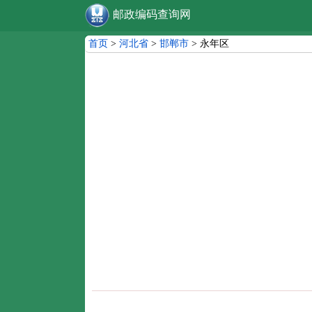
邮政编码查询网
首页
>
河北省
>
邯郸市
> 永年区