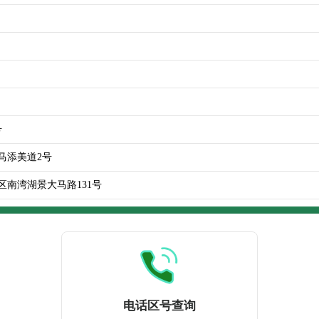
号
马添美道2号
区南湾湖景大马路131号
电话区号查询