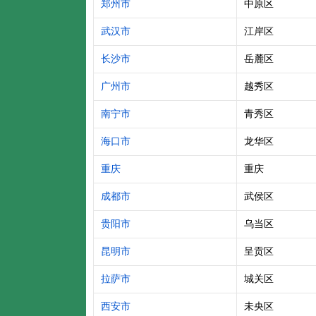
郑州市
中原区
武汉市
江岸区
长沙市
岳麓区
广州市
越秀区
南宁市
青秀区
海口市
龙华区
重庆
重庆
成都市
武侯区
贵阳市
乌当区
昆明市
呈贡区
拉萨市
城关区
西安市
未央区