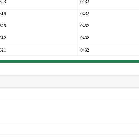
623
0432
616
0432
625
0432
612
0432
621
0432