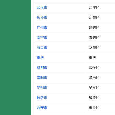
武汉市
江岸区
长沙市
岳麓区
广州市
越秀区
南宁市
青秀区
海口市
龙华区
重庆
重庆
成都市
武侯区
贵阳市
乌当区
昆明市
呈贡区
拉萨市
城关区
西安市
未央区