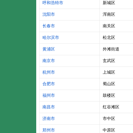
呼和浩特市
新城区
沈阳市
浑南区
长春市
南关区
哈尔滨市
松北区
黄浦区
外滩街道
南京市
玄武区
杭州市
上城区
合肥市
蜀山区
福州市
鼓楼区
南昌市
红谷滩区
济南市
市中区
郑州市
中原区