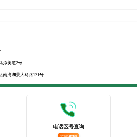
号
马添美道2号
区南湾湖景大马路131号
电话区号查询