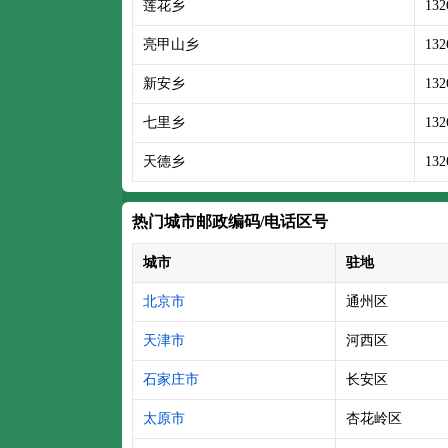
莲花乡
132
亮甲山乡
132
新安乡
132
七里乡
132
天德乡
132
热门城市邮政编码/电话区号
城市
驻地
北京市
通州区
天津市
河西区
石家庄市
长安区
太原市
杏花岭区