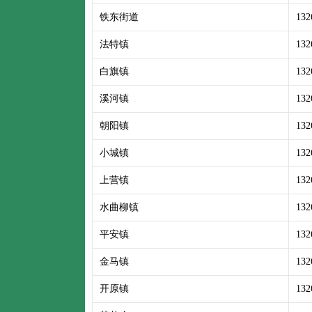
铁东街道
132
法特镇
132
白旗镇
132
溪河镇
132
朝阳镇
132
小城镇
132
上营镇
132
水曲柳镇
132
平安镇
132
金马镇
132
开原镇
132