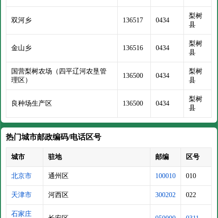
梨树
双河乡
136517
0434
县
梨树
金山乡
136516
0434
县
国营梨树农场（四平辽河农垦管
梨树
136500
0434
理区）
县
梨树
良种场生产区
136500
0434
县
热门城市邮政编码/电话区号
城市
驻地
邮编
区号
北京市
通州区
100010
010
天津市
河西区
300202
022
石家庄