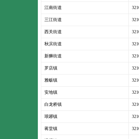
江南街道
321
三江街道
321
西关街道
321
秋滨街道
321
新狮街道
321
罗店镇
321
雅畈镇
321
安地镇
321
白龙桥镇
321
琅琊镇
321
蒋堂镇
321