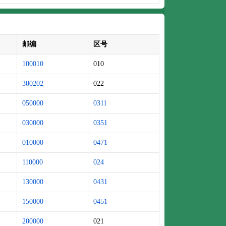
邮编
区号
100010
010
300202
022
050000
0311
030000
0351
010000
0471
110000
024
130000
0431
150000
0451
200000
021