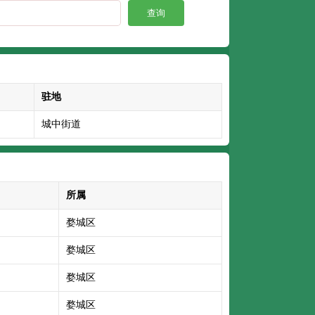
查询
驻地
城中街道
所属
婺城区
婺城区
婺城区
婺城区