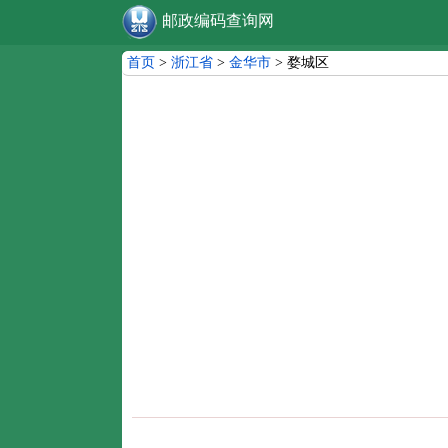
邮政编码查询网
首页
>
浙江省
>
金华市
> 婺城区