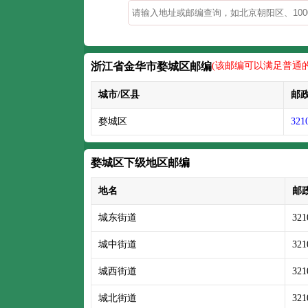
浙江省金华市婺城区邮编
(该邮编可以满足普通
城市/区县
邮
婺城区
321
婺城区下级地区邮编
地名
邮
城东街道
321
城中街道
321
城西街道
321
城北街道
321