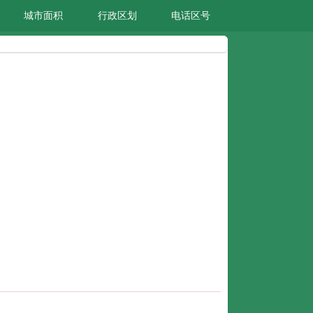
城市面积
行政区划
电话区号