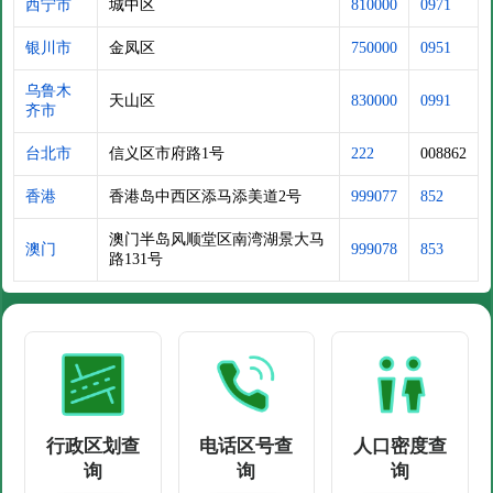
西宁市
城中区
810000
0971
银川市
金凤区
750000
0951
乌鲁木
天山区
830000
0991
齐市
台北市
信义区市府路1号
222
008862
香港
香港岛中西区添马添美道2号
999077
852
澳门半岛风顺堂区南湾湖景大马
澳门
999078
853
路131号
行政区划查
电话区号查
人口密度查
询
询
询